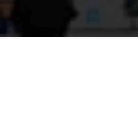
ВВЕРХ
Преимущества
TopChinaOpt
Отдел контроля