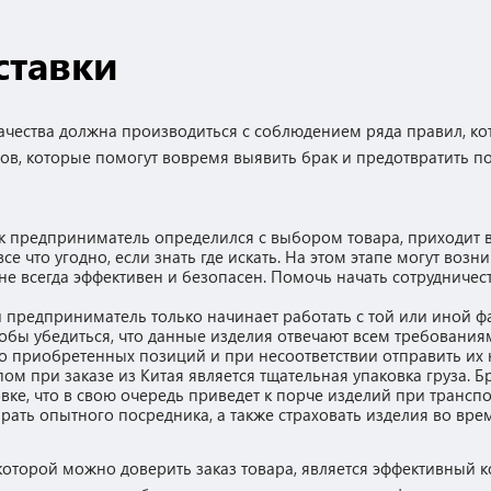
ставки
качества должна производиться с соблюдением ряда правил, к
ов, которые помогут вовремя выявить брак и предотвратить по
как предприниматель определился с выбором товара, приходит
се что угодно, если знать где искать. На этом этапе могут возн
 не всегда эффективен и безопасен. Помочь начать сотрудниче
ли предприниматель только начинает работать с той или иной ф
обы убедиться, что данные изделия отвечают всем требования
во приобретенных позиций и при несоответствии отправить их 
ом при заказе из Китая является тщательная упаковка груза. Б
ке, что в свою очередь приведет к порче изделий при транспо
ть опытного посредника, а также страховать изделия во врем
оторой можно доверить заказ товара, является эффективный к