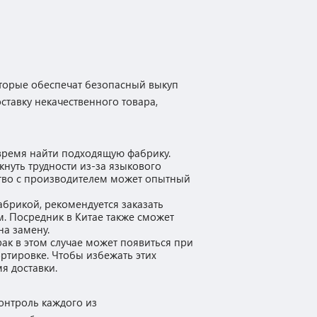
оторые обеспечат безопасный выкуп
ставку некачественного товара,
 время найти подходящую фабрику.
икнуть трудности из-за языкового
ство с производителем может опытный
абрикой, рекомендуется заказать
м. Посредник в Китае также сможет
на замену.
рак в этом случае может появиться при
ртировке. Чтобы избежать этих
я доставки.
онтроль каждого из