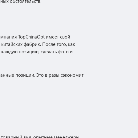
ных обстоятельств.
омпания TopChinaOpt имеет свой
 китайских фабрик. После того, как
 каждую позицию, сделать фото и
анные позиции. Это в разы сэкономит
 и товарный вид, опытные менеджеры