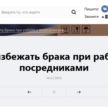
Пишите:
+8
Звоните
ть брака при работе с посредниками
избежать брака при раб
посредниками
06.11.2019