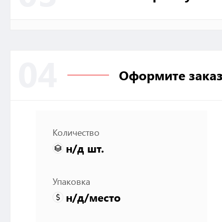
04
Оформите зака
Количество
н/д
шт.
Упаковка
н/д
/место