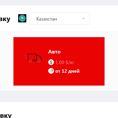
вку
Авто
1.00 $/кг
от 12 дней
вку