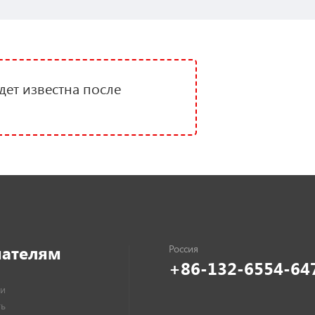
дет известна после
пателям
+86-132-6554-64
и
ть