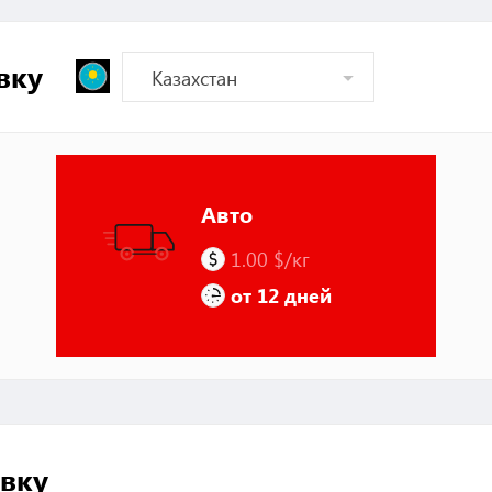
вку
Авто
1.00 $/кг
от 12 дней
вку