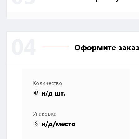
04
Оформите зака
Количество
н/д
шт.
Упаковка
н/д
/место