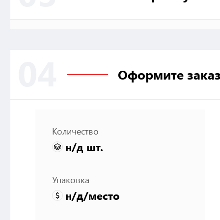
04
Оформите зака
Количество
н/д
шт.
Упаковка
н/д
/место