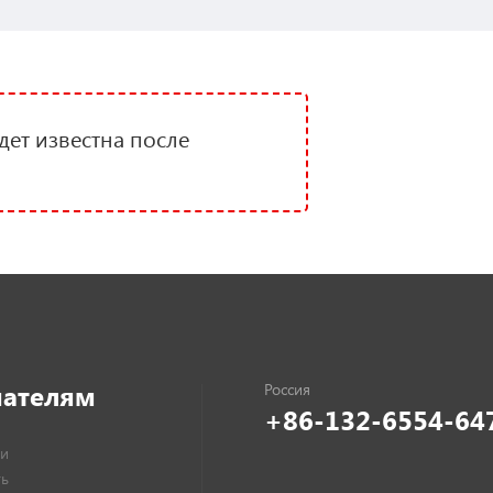
дет известна после
пателям
+86-132-6554-64
и
ть