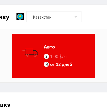
вку
Авто
1.00 $/кг
от 12 дней
вку