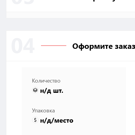
04
Оформите зака
Количество
н/д
шт.
Упаковка
н/д
/место