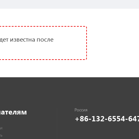
дет известна после
пателям
+86-132-6554-64
и
ть