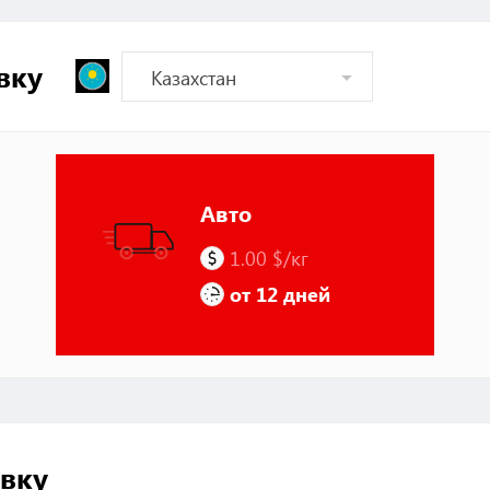
вку
Авто
1.00 $/кг
от 12 дней
вку