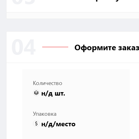
04
Оформите зака
Количество
н/д
шт.
Упаковка
н/д
/место