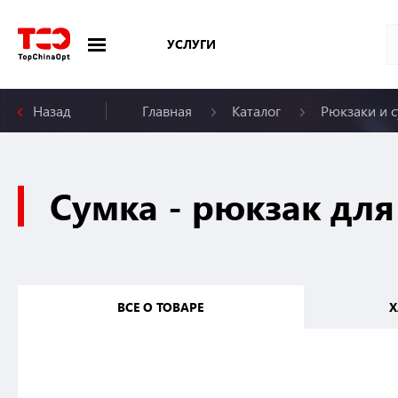
УСЛУГИ
Назад
Главная
Каталог
Рюкзаки и 
Меню
Сумка - рюкзак дл
ВСЕ О ТОВАРЕ
Х