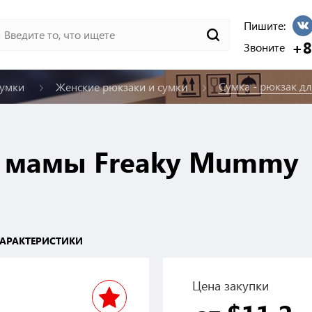
Пишите:
+8
Звоните
Сумка - рюкзак д
сумки
Женские рюкзаки и сумки
я мамы Freaky Mummy
АРАКТЕРИСТИКИ
Цена закупки