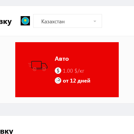
вку
Авто
1.00 $/кг
от 12 дней
вку