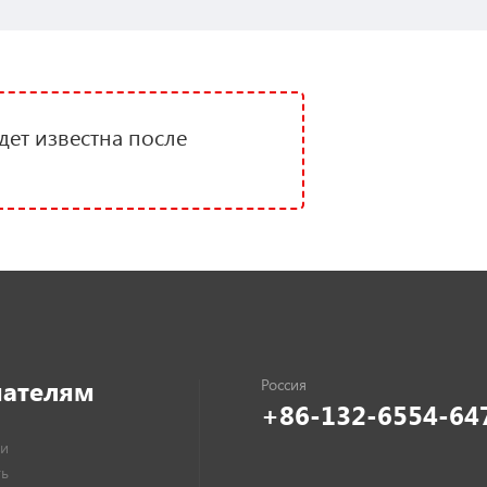
дет известна после
пателям
+86-132-6554-64
и
ть